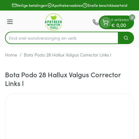
Dia 1 van 1
Ga naar de inhoud
Veilige betalingen
Apothekersadvies
Snelle beschikbaarheid
0
0 artikelen
Menu
€ 0,00
Vind snel wondverzorging
Zoek
Product, merk, categorie...
Home
/
Bota Podo 28 Hallux Valgus Corrector Links l
Bota Podo 28 Hallux Valgus Corrector
Links l