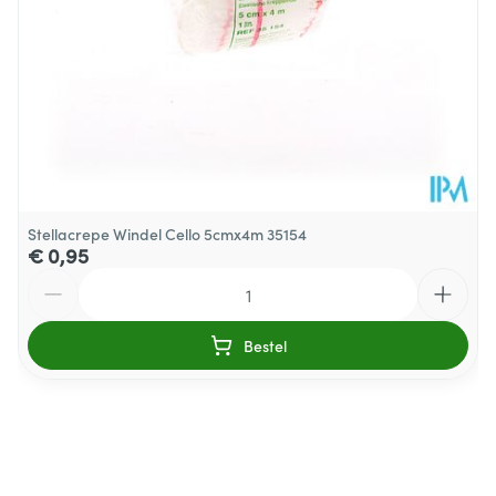
Behoud
Kamertemperatuur (15°C - 25°C)
Stellacrepe Windel Cello 5cmx4m 35154
€ 0,95
Aantal
Bestel