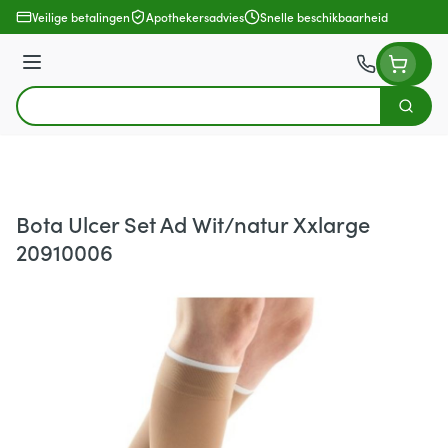
Ga naar de inhoud
Veilige betalingen
Apothekersadvies
Snelle beschikbaarheid
Menu
Zoek
Product, merk, categorie...
Bota Ulcer Set Ad Wit/natur Xxlarge
20910006