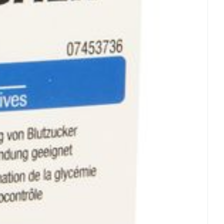
rende
Parfums en
geurproducten
CBD