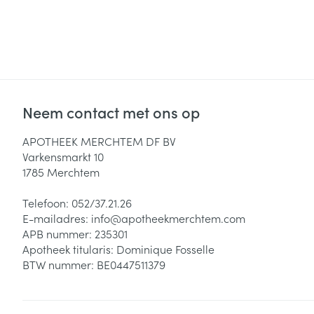
Zuurstof
Eelt
Eksteroog - lik
Ademhalingsste
Toon meer
Spieren en gew
Neem contact met ons op
Specifiek voor
APOTHEEK MERCHTEM DF BV
Naalden en spu
Varkensmarkt 10
Lichaamsverzo
1785
Merchtem
Infecties
Spuiten
Deodorant
Oplossing voor 
Telefoon:
052/37.21.26
Gezichtsverzor
E-mailadres:
info@
apotheekmerchtem.com
Naalden
Luizen
APB nummer:
235301
Naalden voor i
Apotheek titularis:
Dominique Fosselle
pennaalden
BTW nummer:
BE0447511379
Diagnostica
Toon meer