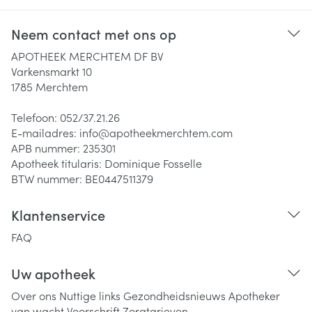
Neem contact met ons op
APOTHEEK MERCHTEM DF BV
Varkensmarkt 10
1785
Merchtem
Telefoon:
052/37.21.26
E-mailadres:
info@
apotheekmerchtem.com
APB nummer:
235301
Apotheek titularis:
Dominique Fosselle
BTW nummer:
BE0447511379
Klantenservice
FAQ
Uw apotheek
Over ons
Nuttige links
Gezondheidsnieuws
Apotheker
van wacht
Voorschrift
Zorgtarieven