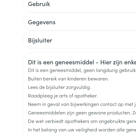
Gebruik
Toon meer
delen
Haar
Gegevens
ging
Supplementen
Insectenwe
Mondmaskers
middelen
CNK
3566957
ssen
Bijsluiter
 -
Nederlands
Duits
Frans
Organisaties
KRKA
id
Veiligheidsinformatie
Dit is een geneesmiddel - Hier zijn enkel
d
haaruitval (meestal afkomstig van het lichaam) 
Merken
KRKA
Dit is een geneesmiddel, geen langdurig gebrui
Buiten bereik van kinderen bewaren.
Breedte
76 mm
Lees de bijsluiter zorgvuldig.
Raadpleeg je arts of apotheker.
Lengte
101 mm
Neem in geval van bijwerkingen contact op met je
Zelfbruiner
Scheren
Geneesmiddelen zijn geen gewone producten. Ze
Diepte
43 mm
De wet verbiedt apothekers om ongebruikte gen
In het belang van uw veiligheid worden alle ge
Actieve