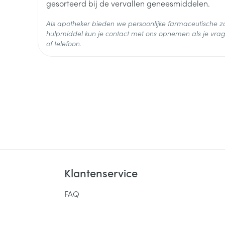
dutasteride
gesorteerd bij de vervallen geneesmiddelen.
Ingrediënten
Als apotheker bieden we persoonlijke farmaceutische
Behoud
Kamertemperatuur (15°C -
hulpmiddel kun je contact met ons opnemen als je vrag
of telefoon.
Klantenservice
FAQ