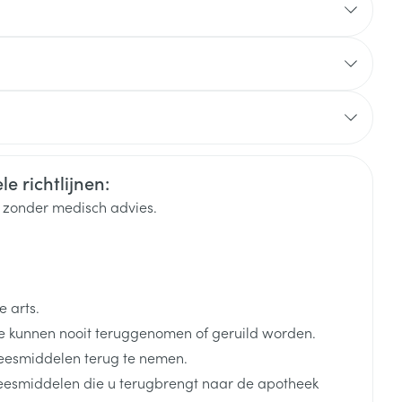
rende
Parfums en
geurproducten
e richtlijnen:
of abnormale haargroei.
k zonder medisch advies.
 arts.
CBD
 kunnen nooit teruggenomen of geruild worden.
eesmiddelen terug te nemen.
neesmiddelen die u terugbrengt naar de apotheek