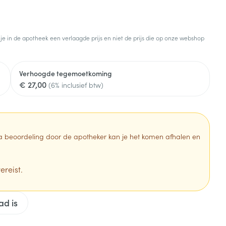
Botten, spieren en
Toon meer
gewrichten
armtetherapie
ogels
Fytotherapie
Wondzorg
Toon meer
 je in de apotheek een verlaagde prijs en niet de prijs die op onze webshop
Diagnosetesten en
stress
Vlooien en teken
meetapparatuur
Oren
Mond en keel
Verhoogde tegemoetkoming
€ 27,00
Alcoholtest
(6% inclusief btw)
g
Oordopjes
Zuigtabletten
herapie -
Mond, muil of snavel
Bloeddrukmeter
ls
en -druppels
Oorreiniging
Spray - oplossing
Cholesteroltest
zen
Oordruppels
Hartslagmeter
 Na beoordeling door de apotheker kan je het komen afhalen en
ulpmiddelen
Toon meer
ereist.
Zonnebescherming
Ergonomie
ad is
ning en -
Aambeien
che
s
Aftersun
Ademhaling en zuurstof