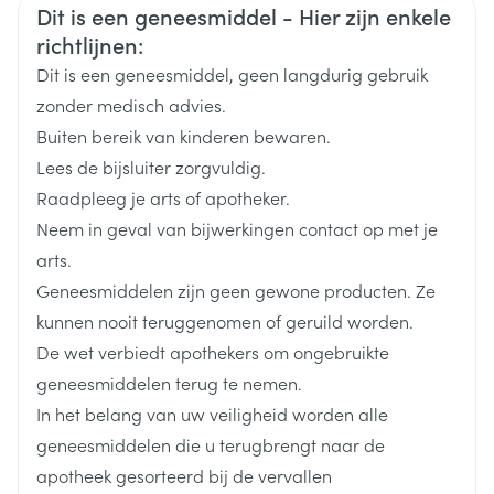
Veiligheidsinformatie
Dit is een geneesmiddel - Hier zijn enkele
Duits
Frans
Frans
Breedte
58 mm
richtlijnen:
Dit is een geneesmiddel, geen langdurig gebruik
Lengte
84 mm
Zacht voedsel zoals yoghurt
zonder medisch advies.
Een glas water of sinaasappelsap Gebruik een lepel
Buiten bereik van kinderen bewaren.
Diepte
50 mm
om klonten los te maken en roer het middel door de
Lees de bijsluiter zorgvuldig.
yoghurt, het water of sinaasappelsap totdat het
Raadpleeg je arts of apotheker.
Actieve
volledig met elkaar vermengd is. Eet de yoghurt of
lisdexamfetamine dimesylaat
Neem in geval van bijwerkingen contact op met je
Ingrediënten
drink het water of sinaasappelsap meteen na het
arts.
vermengen met het middel helemaal op. Bewaar
Geneesmiddelen zijn geen gewone producten. Ze
Behoud
Kamertemperatuur (15°C - 25°C)
het niet. Maak u geen zorgen als er nadien een dun
kunnen nooit teruggenomen of geruild worden.
laagje in het glas of het bakje achterblijft – dit bevat
De wet verbiedt apothekers om ongebruikte
geen werkzame stof.
geneesmiddelen terug te nemen.
In het belang van uw veiligheid worden alle
geneesmiddelen die u terugbrengt naar de
apotheek gesorteerd bij de vervallen