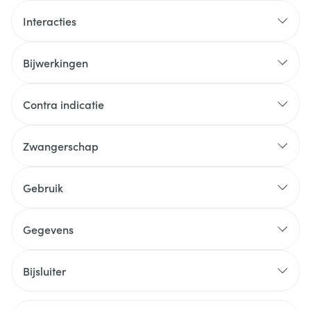
Interacties
Bijwerkingen
Mogelijke bijwerkingen
Contra indicatie
Zwangerschap
Gebruik
Gegevens
CNK
4380069
Bijsluiter
Organisaties
Nederlands
Takeda
Nederlands
Duits