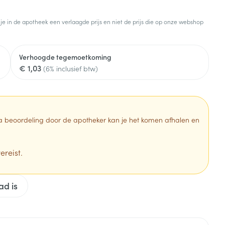
Toon meer
 je in de apotheek een verlaagde prijs en niet de prijs die op onze webshop
Diagnosetesten en
stress
Vlooien en teken
meetapparatuur
Oren
Mond en keel
Verhoogde tegemoetkoming
Alcoholtest
g
Oordopjes
Zuigtabletten
€ 1,03
(6% inclusief btw)
herapie -
Mond, muil of snavel
Bloeddrukmeter
ls
en -druppels
Oorreiniging
Spray - oplossing
Cholesteroltest
zen
Oordruppels
Hartslagmeter
ulpmiddelen
 Na beoordeling door de apotheker kan je het komen afhalen en
Toon meer
ereist.
Zonnebescherming
Ergonomie
ad is
ning en -
Aambeien
che
s
Aftersun
Ademhaling en zuurstof
je
Lippen
Badkamer