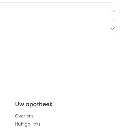
rende
Parfums en
geurproducten
CBD
Uw apotheek
Over ons
Nuttige links