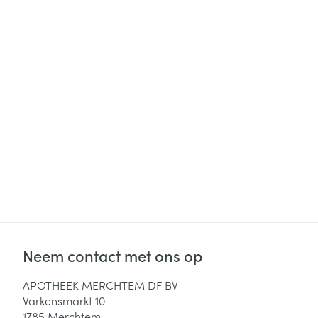
Diergeneesmid
Gezichtsverzor
Pillendozen en
accessoires
Pigmentstoorni
Gevoelige huid
geïrriteerde hu
Gemengde hui
Doffe huid
Toon meer
Snurken
Neem contact met ons op
APOTHEEK MERCHTEM DF BV
Varkensmarkt 10
1785
Merchtem