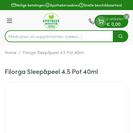
Dia 1 van 1
Ga naar de inhoud
Veilige betalingen
Apothekersadvies
Snelle beschikbaarheid
0
0 artikelen
Menu
€ 0,00
Medicijnen en supplementen zoeken...
Zoek
Product, merk, categorie...
Home
/
Filorga Sleep&peel 4.5 Pot 40ml
Filorga Sleep&peel 4.5 Pot 40ml