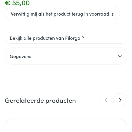
€ 55,00
Verwittig mij als het product terug in voorraad is
Bekijk alle producten van Filorga
Gegevens
CNK
4434262
Organisaties
Filorga Benelux
Gerelateerde producten
Merken
Filorga
Hoeveelheid
Navigeren door de elementen van de carrousel is mogelijk m
Druk om carrousel over te slaan
Druk op om naar carrouselnavigatie te gaan
40
Verpakking