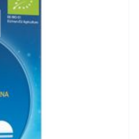
rende
Parfums en
 25°C)
geurproducten
CBD