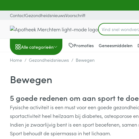
Ga naar de inhoud
Dia 1 van 1
Contact
Gezondheidsnieuws
Voorschrift
Vind snel wondv
Product, merk, cat
Promoties
Geneesmiddelen
Alle categorieën
Home
/
Gezondheidsnieuws
/
Bewegen
Promoties
Bewegen
Schoonheid, verzorging
Haar en Hoofd
Afslanken
Zwangerschap
Geheugen
Aromatherapie
Lenzen en brill
Insecten
Maag darm ste
en hygiëne
Toon submenu voor Schoonheid
Kammen - ont
Maaltijdverva
Zwangerschaps
Verstuiver
Lensproducten
Verzorging ins
Maagzuur
5 goede redenen om aan sport te do
Dieet, voeding en
Seksualiteit
Beschadigd ha
Eetlustremmer
Borstvoeding
Essentiële oliën
Brillen
Anti insecten
Lever, galblaas
Fysische activiteit is een must voor een goede gezondheid
vitamines
hoofdirritatie
pancreas
Toon submenu voor Dieet, voe
Platte buik
Lichaamsverzo
Complex - com
Teken tang of p
sportactiviteit heel heilzaam bij diabetes, osteoporose e
Styling - spray 
Braken
Indien je zwaarlijvig bent is een sport beoefenen, samen
Vetverbranders
Vitamines en 
Zwangerschap en
Zware benen
kinderen
Verzorging
Laxeermiddele
Sport behoudt de spiermassa in het lichaam.
Toon submenu voor Zwangersc
Toon meer
Toon meer