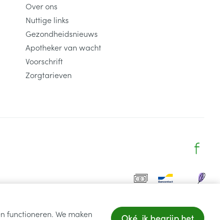
Over ons
Nuttige links
rende
Parfums en
Gezondheidsnieuws
geurproducten
Apotheker van wacht
Voorschrift
Zorgtarieven
CBD
ten functioneren. We maken
Oké, ik begrijp het