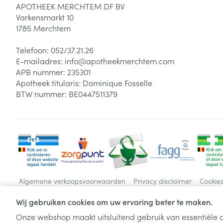
APOTHEEK MERCHTEM DF BV
Diergeneesmid
Varkensmarkt 10
Gezichtsverzor
1785
Merchtem
Pillendozen en
accessoires
Pigmentstoorni
Telefoon:
052/37.21.26
E-mailadres:
info@
apotheekmerchtem.com
Gevoelige huid
APB nummer:
235301
geïrriteerde hu
Apotheek titularis:
Dominique Fosselle
Gemengde hui
BTW nummer:
BE0447511379
Doffe huid
Toon meer
Snurken
Algemene verkoopsvoorwaarden
Privacy disclaimer
Cookie
Wij gebruiken cookies om uw ervaring beter te maken.
Onze webshop maakt uitsluitend gebruik van essentiële c