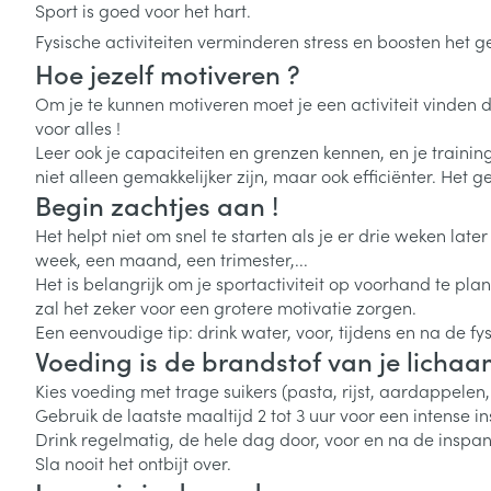
Oligo-element
Honden
Sport is goed voor het hart.
Toon meer
Toon meer
Vitaliteit 50+
Fysische activiteiten verminderen stress en boosten het g
Toon submenu voor Vitaliteit 5
Hoe jezelf motiveren ?
Thuiszorg
Plantaardige o
Nagels en hoe
Natuur geneeskunde
Om je te kunnen motiveren moet je een activiteit vinden 
Mond
Huid
Toon submenu voor Natuur ge
voor alles !
Batterijen
Leer ook je capaciteiten en grenzen kennen, en je training
Droge mond
Ontsmetten en
Thuiszorg en EHBO
Toebehoren
Spijsvertering
niet alleen gemakkelijker zijn, maar ook efficiënter. Het
desinfecteren
Toon submenu voor Thuiszorg
Elektrische tan
Begin zachtjes aan !
Steriel materia
Schimmels
Dieren en insecten
Interdentaal - f
Het helpt niet om snel te starten als je er drie weken lat
Toon submenu voor Dieren en 
Vacht, huid of 
Koortsblaasjes 
week, een maand, een trimester,...
Kunstgebit
Geneesmiddelen
Het is belangrijk om je sportactiviteit op voorhand te pla
Jeuk
Toon meer
Toon submenu voor Geneesmi
zal het zeker voor een grotere motivatie zorgen.
Een eenvoudige tip: drink water, voor, tijdens en na de fy
Voeding is de brandstof van je licha
Kies voeding met trage suikers (pasta, rijst, aardappelen,
Voeten en ben
Aerosoltherapi
Gebruik de laatste maaltijd 2 tot 3 uur voor een intense i
zuurstof
Zware benen
Drink regelmatig, de hele dag door, voor en na de inspan
Droge voeten, e
Aerosol toestel
Sla nooit het ontbijt over.
kloven
Tabletten