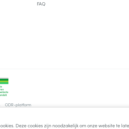
FAQ
delen
Haar
ging
Supplementen
Insectenwe
Mondmaskers
middelen
ssen
 -
id
d
Zelfbruiner
Scheren
s
ODR-platform
ookies. Deze cookies zijn noodzakelijk om onze website te la