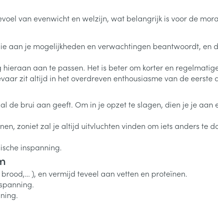
inhalatie
en
Kruidenthee
Kat
Licht- en w
Duiven en v
Toon meer
Toon meer
evoel van evenwicht en welzijn, wat belangrijk is voor de mora
0+ categorie
Wondzorg
EHBO
lie
ven
Homeopathie
Spieren en gewrichten
Gemoed en 
die aan je mogelijkheden en verwachtingen beantwoordt, en di
Neus
Ogen
Ogen
Neus
neeskunde categorie
Vilt
Podologie
 hieraan aan te passen. Het is beter om korter en regelmatiger
Spray
Ooginfecties
Oogspoelin
Tabletten
Handschoenen
Cold - Hot t
Oren
Ogen
 gevaar zit altijd in het overdreven enthousiasme van de eers
 en EHBO categorie
denborstels
Anti allergische en anti
Oogdruppe
warm/koud
Neussprays 
al
Wondhelend
inflammatoire middelen
los
Creme - gel
Verbanddo
er al de brui aan geeft. Om in je opzet te slagen, dien je je a
Brandwonden
insecten categorie
pluimen
Accessoires
- antiviraal
Ontzwellende middelen
Droge ogen
Medische h
Toon meer
nnen, zoniet zal je altijd uitvluchten vinden om iets anders t
Glaucoom
Toon meer
ddelen categorie
Toon meer
sische inspanning.
am
 brood,… ), en vermijd teveel aan vetten en proteïnen.
en
e en
Nagels
Diabetes
Hygiëne
Stoma
nspanning.
Hart- en bloedvaten
Bloedverdun
ning.
elt en
Nagellak
Bloedglucosemeter
Bad en dou
Stomazakje
stolling
len
Kalk- en schimmelnagels
Teststrips en naalden
Stomaplaat