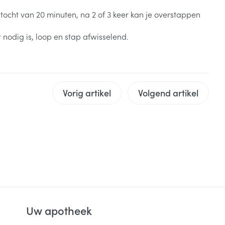
Zonnebank
Bed
tocht van 20 minuten, na 2 of 3 keer kan je overstappen
Voorbereiding zon
Doorliggen - decubitis
 nodig is, loop en stap afwisselend.
Toon meer
Toon meer
ie
Urinewegen
id, spanning
Stoppen met roken
Vorig artikel
Volgend artikel
 en intieme
Gezichtsreiniging -
ontschminken
n Orthopedie
Instrumenten
sche
n anticonceptie
Reinigingsmelk, - crème, -
Anti tumor middelen
olie en gel
jn
Tonic - lotion
zorging
Anesthesie
Micellair water
Specifiek voor de ogen
t
ie
Diverse geneesmiddelen
Uw apotheek
Toon meer