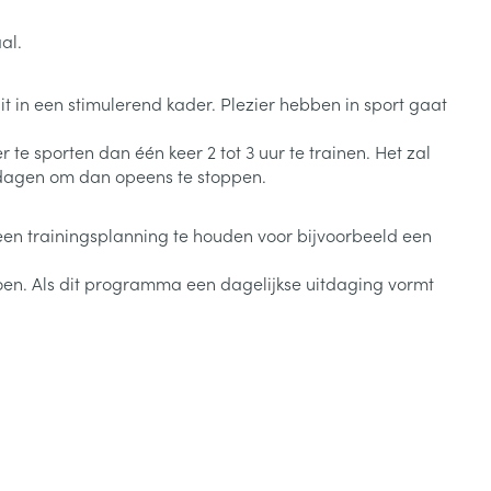
armtetherapie
ogels
Fytotherapie
Wondzorg
Toon meer
al.
Diagnosetesten en
stress
Vlooien en teken
t in een stimulerend kader. Plezier hebben in sport gaat
meetapparatuur
Oren
Mond en keel
Alcoholtest
 te sporten dan één keer 2 tot 3 uur te trainen. Het zal
g
Oordopjes
Zuigtabletten
herapie -
Mond, muil of snavel
te dagen om dan opeens te stoppen.
Bloeddrukmeter
ls
en -druppels
Oorreiniging
Spray - oplossing
Cholesteroltest
zen
Oordruppels
an een trainingsplanning te houden voor bijvoorbeeld een
Hartslagmeter
ulpmiddelen
e doen. Als dit programma een dagelijkse uitdaging vormt
Toon meer
Zonnebescherming
Ergonomie
ning en -
Aambeien
che
s
Aftersun
Ademhaling en zuurstof
je
Lippen
Badkamer