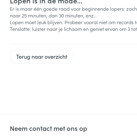
Lopen is in de mode…
Aerosol access
Blaren
Creme, gel en 
Er is maar één goede raad voor beginnende lopers: zachtj
Zuurstof
Eelt
naar 25 minuten, dan 30 minuten, enz…
Lopen moet leuk blijven. Probeer vooral niet om records t
Eksteroog - lik
Ademhalingsste
Tenslotte: luister naar je lichaam en geniet ervan om 3 to
Toon meer
Spieren en gew
Terug naar overzicht
Specifiek voor
Naalden en spu
Lichaamsverzo
Infecties
Spuiten
Deodorant
Oplossing voor 
Gezichtsverzor
Naalden
Luizen
Naalden voor i
pennaalden
Diagnostica
Neem contact met ons op
Toon meer