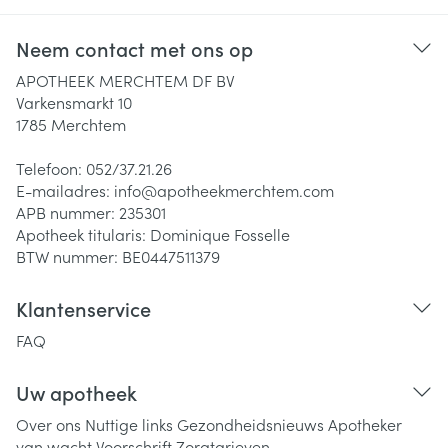
Neem contact met ons op
APOTHEEK MERCHTEM DF BV
Varkensmarkt 10
1785
Merchtem
Telefoon:
052/37.21.26
E-mailadres:
info@
apotheekmerchtem.com
APB nummer:
235301
Apotheek titularis:
Dominique Fosselle
BTW nummer:
BE0447511379
Klantenservice
FAQ
Uw apotheek
Over ons
Nuttige links
Gezondheidsnieuws
Apotheker
van wacht
Voorschrift
Zorgtarieven