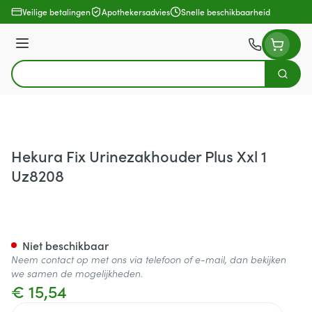
Ga naar de inhoud
Veilige betalingen
Apothekersadvies
Snelle beschikbaarheid
Menu
Zoek
Product, merk, categorie...
Hekura Fix Urinezakhouder Plus Xxl 1
Uz8208
Hekura Fix Urinezakhouder Pl
Niet beschikbaar
Neem contact op met ons via telefoon of e-mail, dan bekijken
we samen de mogelijkheden.
€ 15,54