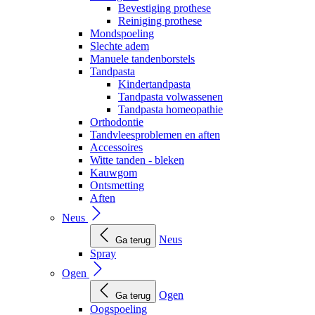
Bevestiging prothese
Reiniging prothese
Mondspoeling
Slechte adem
Manuele tandenborstels
Tandpasta
Kindertandpasta
Tandpasta volwassenen
Tandpasta homeopathie
Orthodontie
Tandvleesproblemen en aften
Accessoires
Witte tanden - bleken
Kauwgom
Ontsmetting
Aften
Neus
Neus
Ga terug
Spray
Ogen
Ogen
Ga terug
Oogspoeling