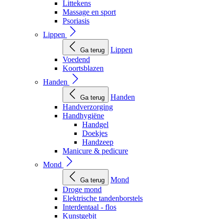
Littekens
Massage en sport
Psoriasis
Lippen
Lippen
Ga terug
Voedend
Koortsblazen
Handen
Handen
Ga terug
Handverzorging
Handhygiëne
Handgel
Doekjes
Handzeep
Manicure & pedicure
Mond
Mond
Ga terug
Droge mond
Elektrische tandenborstels
Interdentaal - flos
Kunstgebit