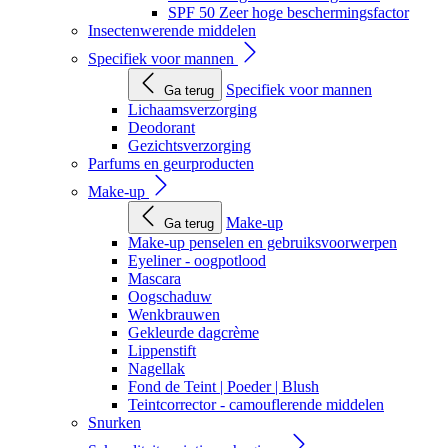
SPF 50 Zeer hoge beschermingsfactor
Insectenwerende middelen
Specifiek voor mannen
Specifiek voor mannen
Ga terug
Lichaamsverzorging
Deodorant
Gezichtsverzorging
Parfums en geurproducten
Make-up
Make-up
Ga terug
Make-up penselen en gebruiksvoorwerpen
Eyeliner - oogpotlood
Mascara
Oogschaduw
Wenkbrauwen
Gekleurde dagcrème
Lippenstift
Nagellak
Fond de Teint | Poeder | Blush
Teintcorrector - camouflerende middelen
Snurken