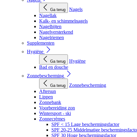
Nagels
Ga terug
Nagellak
Kalk- en schimmelnagels
Nagelbijten
Nagelversterkend
Nagelriemen
Supplementen
Hygiëne
Hygiëne
Ga terug
Bad en douche
Zonnebescherming
Zonnebescherming
Ga terug
Aftersun
Lippen
Zonnebank
Voorbereiding zon
Wintersport - ski
Zonnecrèmes
SPF < 15 Lage beschermingsfactor
SPF 20-25 Middelmatige beschermingsfacto
SPF 30 Hoge beschermingsfactor