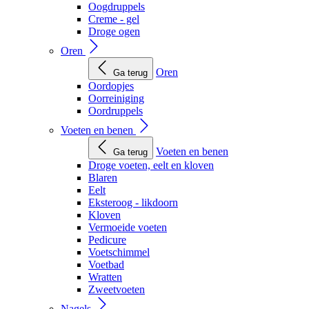
Oogdruppels
Creme - gel
Droge ogen
Oren
Oren
Ga terug
Oordopjes
Oorreiniging
Oordruppels
Voeten en benen
Voeten en benen
Ga terug
Droge voeten, eelt en kloven
Blaren
Eelt
Eksteroog - likdoorn
Kloven
Vermoeide voeten
Pedicure
Voetschimmel
Voetbad
Wratten
Zweetvoeten
Nagels