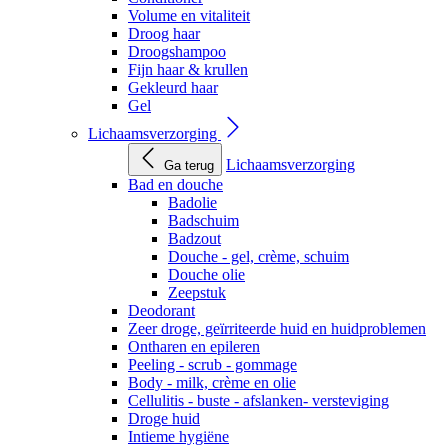
Volume en vitaliteit
Droog haar
Droogshampoo
Fijn haar & krullen
Gekleurd haar
Gel
Lichaamsverzorging
Lichaamsverzorging
Ga terug
Bad en douche
Badolie
Badschuim
Badzout
Douche - gel, crème, schuim
Douche olie
Zeepstuk
Deodorant
Zeer droge, geïrriteerde huid en huidproblemen
Ontharen en epileren
Peeling - scrub - gommage
Body - milk, crème en olie
Cellulitis - buste - afslanken- versteviging
Droge huid
Intieme hygiëne