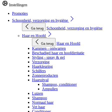
Instellingen
Promoties
Schoonheid, verzorging en hygiëne
Schoonheid, verzorging en hygiëne
Ga terug
Haar en Hoofd
Haar en Hoofd
Ga terug
Kammen - ontwarren
Beschadigd haar en hoofdirritatie
Styling - spray & gel
Verzorging
Haarkleuring
Schilfers
Zonneproducten
Haaruitval
Shampoo, conditioner
Ampullen
Luizen
Shampoo
Normaal haar
Vet haar
Conditioner