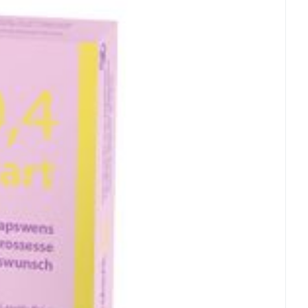
rende
Parfums en
geurproducten
CBD