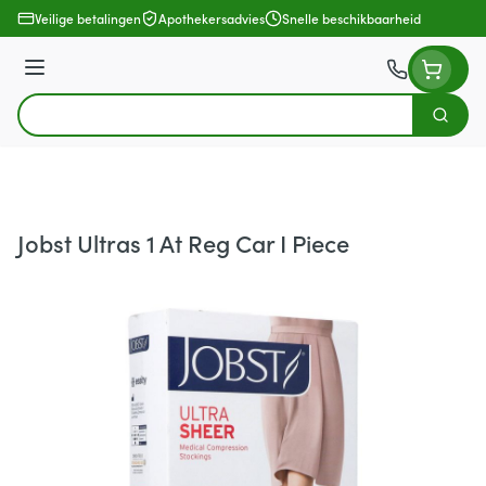
Ga naar de inhoud
Veilige betalingen
Apothekersadvies
Snelle beschikbaarheid
Menu
Zoek
Product, merk, categorie...
Jobst Ultras 1 At Reg Car I Piece