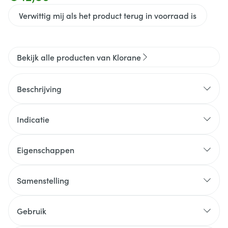
Verwittig mij als het product terug in voorraad is
Bekijk alle producten van Klorane
Beschrijving
Indicatie
Eigenschappen
Reinigt: reinigt op milde wijze droog haar dat nood
heeft aan voedende verzorgingsproducten
Samenstelling
Voedt: de formule rijk aan vetzuren voedt en
hydrateert de haarvezel diepgaand, zonder het
Gebruik
haar te verzwaren