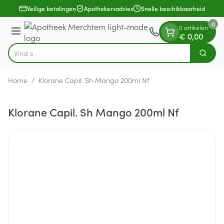
Dia 1 van 1
Ga naar de inhoud
Veilige betalingen
Apothekersadvies
Snelle beschikbaarheid
0
0 artikelen
Menu
€ 0,00
Zoek
Product, merk, categorie...
Home
/
Klorane Capil. Sh Mango 200ml Nf
Klorane Capil. Sh Mango 200ml Nf