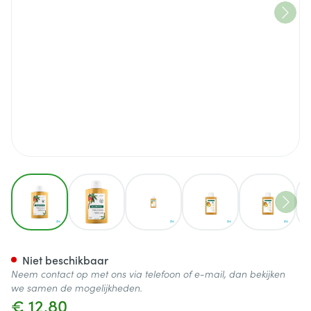
View larger image
View larger image
View larger image
View larger image
View lar
Klorane Capil. Sh Mango 200
Niet beschikbaar
Neem contact op met ons via telefoon of e-mail, dan bekijken
we samen de mogelijkheden.
€ 12,80