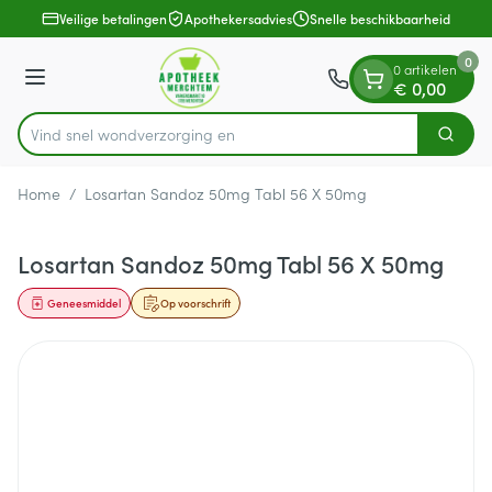
Dia 1 van 1
Ga naar de inhoud
Veilige betalingen
Apothekersadvies
Snelle beschikbaarheid
0
0 artikelen
Menu
€ 0,00
Vind snel wondverz
Zoek
Product, merk, categorie...
Home
/
Losartan Sandoz 50mg Tabl 56 X 50mg
Losartan Sandoz 50mg Tabl 56 X 50mg
Geneesmiddel
Op voorschrift