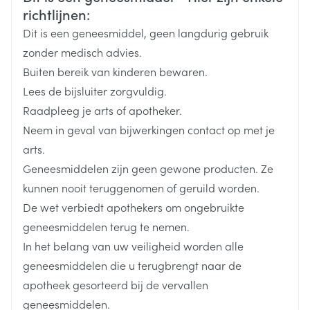
Merken
Sandoz
richtlijnen:
Aanbevolen dosis: 50 mg per dag
Max. 100 mg per dag
Dit is een geneesmiddel, geen langdurig gebruik
Breedte
68 mm
zonder medisch advies.
Startdosis: 50 mg, 1 x /dag
Buiten bereik van kinderen bewaren.
Lengte
103 mm
Max. dosis: 100 mg, 1 x /dag
Lees de bijsluiter zorgvuldig.
Raadpleeg je arts of apotheker.
Startdosis: 12,5 mg, 1 x /dag
Diepte
48 mm
Neem in geval van bijwerkingen contact op met je
De dosis wekelijks verdubbelen bij tolerantie
arts.
Onderhoudsdosis: 50 mg, 1 x /dag
Hoeveelheid
56
Geneesmiddelen zijn geen gewone producten. Ze
Verpakking
kunnen nooit teruggenomen of geruild worden.
Tijdens of buiten de maaltijd innemen
De wet verbiedt apothekers om ongebruikte
Actieve
Innemen met een glas water
losartan kalium
Ingrediënten
geneesmiddelen terug te nemen.
De tablet kan in twee gelijke delen worden gesplitst
In het belang van uw veiligheid worden alle
Behoud
Kamertemperatuur (15°C - 25°C)
geneesmiddelen die u terugbrengt naar de
apotheek gesorteerd bij de vervallen
geneesmiddelen.