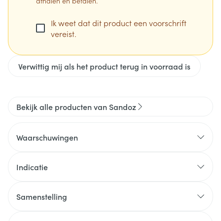
afhalen en betalen.
Ik weet dat dit product een voorschrift
vereist.
Verwittig mij als het product terug in voorraad is
Bekijk alle producten van Sandoz
Waarschuwingen
Wanneer mag u dit middel niet innemen of moet u
er extra voorzichtig mee zijn? Wanneer mag u dit
Indicatie
middel niet gebruiken?  u bent allergisch voor een
van de stoffen die in dit geneesmiddel zitten. Deze
Samenstelling
stoffen kunt u vinden in rubriek 6,