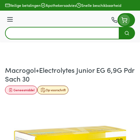
Ga naar de inhoud
Veilige betalingen
Apothekersadvies
Snelle beschikbaarheid
Menu
Zoek
Product, merk, categorie...
Macrogol+Electrolytes Junior EG 6,9G Pdr
Sach 30
Geneesmiddel
Op voorschrift