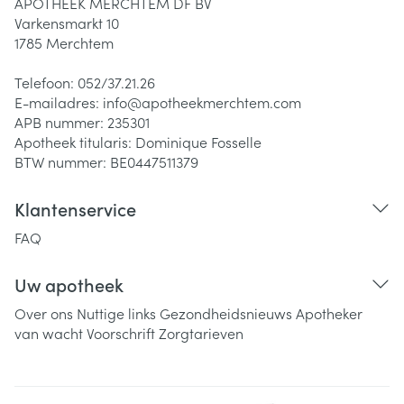
APOTHEEK MERCHTEM DF BV
Varkensmarkt 10
1785
Merchtem
Telefoon:
052/37.21.26
E-mailadres:
info@
apotheekmerchtem.com
APB nummer:
235301
Apotheek titularis:
Dominique Fosselle
BTW nummer:
BE0447511379
Klantenservice
FAQ
Uw apotheek
Over ons
Nuttige links
Gezondheidsnieuws
Apotheker
van wacht
Voorschrift
Zorgtarieven