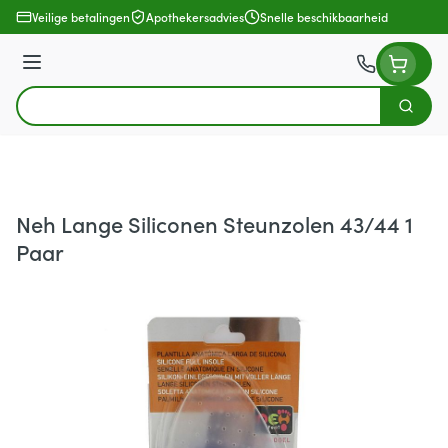
Ga naar de inhoud
Veilige betalingen
Apothekersadvies
Snelle beschikbaarheid
Menu
Zoek
Product, merk, categorie...
Neh Lange Siliconen Steunzolen 43/44 1
Paar