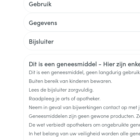
Gebruik
Toon meer
Hoe neemt u Olmesartan EG in?
delen
Haar
Gegevens
ging
Supplementen
Insectenwe
Mondmaskers
middelen
CNK
3495959
ssen
Bijsluiter
 -
Nederlands
Duits
Frans
Organisaties
Eurogenerics (EG) Generi
id
Veiligheidsinformatie
Dit is een geneesmiddel - Hier zijn enkel
d
Merken
Eurogenerics (EG)
Dit is een geneesmiddel, geen langdurig gebrui
Buiten bereik van kinderen bewaren.
Breedte
91 mm
Lees de bijsluiter zorgvuldig.
Raadpleeg je arts of apotheker.
Lengte
126 mm
Neem in geval van bijwerkingen contact op met je
Zelfbruiner
Scheren
Geneesmiddelen zijn geen gewone producten. Ze
Diepte
50 mm
De wet verbiedt apothekers om ongebruikte gen
In het belang van uw veiligheid worden alle ge
Actieve