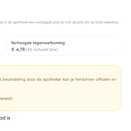
Botten, spieren en
Toon meer
gewrichten
armtetherapie
ogels
Fytotherapie
Wondzorg
Toon meer
 je in de apotheek een verlaagde prijs en niet de prijs die op onze webshop
Diagnosetesten en
stress
Vlooien en teken
meetapparatuur
Oren
Mond en keel
Verhoogde tegemoetkoming
€ 4,78
Alcoholtest
(6% inclusief btw)
g
Oordopjes
Zuigtabletten
herapie -
Mond, muil of snavel
Bloeddrukmeter
ls
en -druppels
Oorreiniging
Spray - oplossing
Cholesteroltest
zen
Oordruppels
Hartslagmeter
 Na beoordeling door de apotheker kan je het komen afhalen en
ulpmiddelen
Toon meer
ereist.
Zonnebescherming
Ergonomie
ad is
ning en -
Aambeien
che
s
Aftersun
Ademhaling en zuurstof