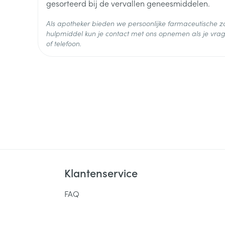
olmesartan medoxomil
gesorteerd bij de vervallen geneesmiddelen.
Ingrediënten
Als apotheker bieden we persoonlijke farmaceutische
Behoud
Kamertemperatuur (15°C -
hulpmiddel kun je contact met ons opnemen als je vrag
of telefoon.
Klantenservice
FAQ