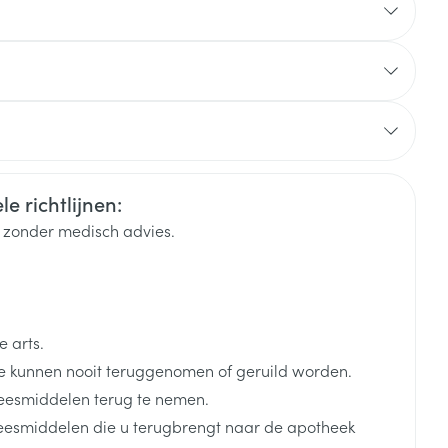
rende
Parfums en
geurproducten
cs & Consumer
e richtlijnen:
k zonder medisch advies.
 arts.
CBD
 kunnen nooit teruggenomen of geruild worden.
eesmiddelen terug te nemen.
neesmiddelen die u terugbrengt naar de apotheek