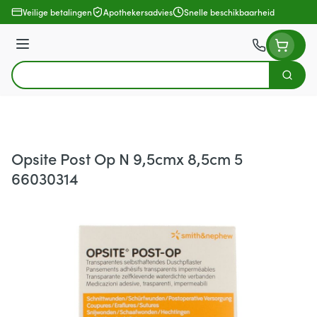
Ga naar de inhoud
Veilige betalingen
Apothekersadvies
Snelle beschikbaarheid
Menu
Zoek
Product, merk, categorie...
Opsite Post Op N 9,5cmx 8,5cm 5
66030314