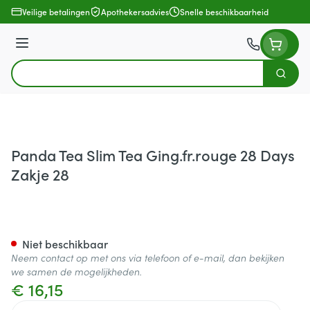
Ga naar de inhoud
Veilige betalingen
Apothekersadvies
Snelle beschikbaarheid
Menu
Zoek
Product, merk, categorie...
Panda Tea Slim Tea Ging.fr.rouge 28 Days
Zakje 28
Panda Tea Slim Tea Ging.fr.r
Niet beschikbaar
Neem contact op met ons via telefoon of e-mail, dan bekijken
we samen de mogelijkheden.
€ 16,15