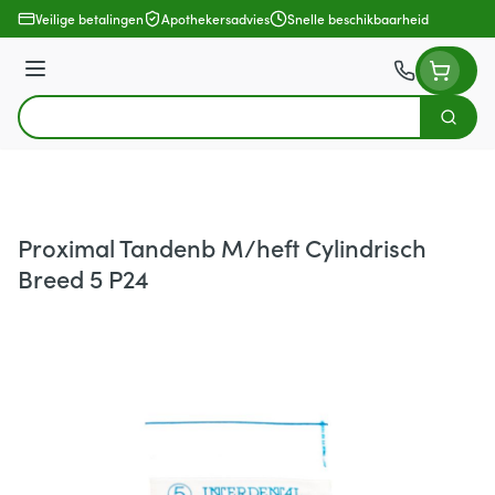
Ga naar de inhoud
Veilige betalingen
Apothekersadvies
Snelle beschikbaarheid
Menu
Zoek
Product, merk, categorie...
Proximal Tandenb M/heft Cylindrisch
Breed 5 P24