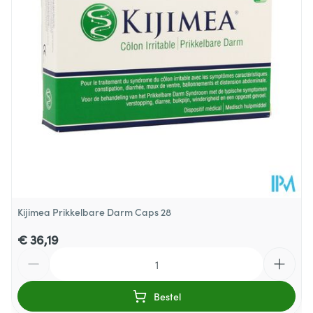
Dieetbeperkingen
Bio, Vegan
Kamertemperatuur (15°C -
Behoud
25°C)
Kijimea Prikkelbare Darm Caps 28
€ 36,19
Aantal
Bestel