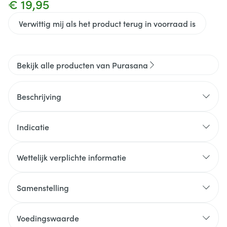
€ 19,95
Verwittig mij als het product terug in voorraad is
Bekijk alle producten van Purasana
Beschrijving
Indicatie
BIO
Bevordert de spijsvertering
Wettelijk verplichte informatie
Ondersteunt en versterkt het natuurlijk
afweersysteem
Samenstelling
Draagt bij tot de gezondheid van de huid
Voedingswaarde