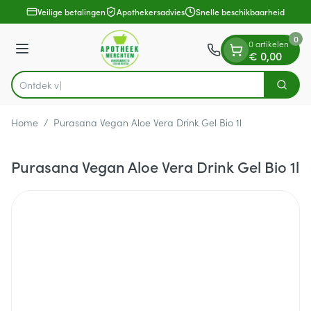
Dia 1 van 1
Ga naar de inhoud
Veilige betalingen
Apothekersadvies
Snelle beschikbaarheid
0
0 artikelen
Menu
€ 0,00
O
Zoek
Product, merk, categorie...
Home
/
Purasana Vegan Aloe Vera Drink Gel Bio 1l
Purasana Vegan Aloe Vera Drink Gel Bio 1l