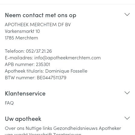
Neem contact met ons op
APOTHEEK MERCHTEM DF BV
Varkensmarkt 10
1785
Merchtem
Telefoon:
052/37.21.26
E-mailadres:
info@
apotheekmerchtem.com
APB nummer:
235301
Apotheek titularis:
Dominique Fosselle
BTW nummer:
BE0447511379
Klantenservice
FAQ
Uw apotheek
Over ons
Nuttige links
Gezondheidsnieuws
Apotheker
van wacht
Voorschrift
Zorgtarieven