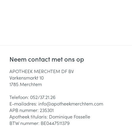
Diergeneesmid
Gezichtsverzor
Pillendozen en
accessoires
Pigmentstoorni
Gevoelige huid
geïrriteerde hu
Gemengde hui
Neem contact met ons op
Doffe huid
Toon meer
APOTHEEK MERCHTEM DF BV
Varkensmarkt 10
1785
Merchtem
Snurken
Telefoon:
052/37.21.26
E-mailadres:
info@
apotheekmerchtem.com
APB nummer:
235301
Apotheek titularis:
Dominique Fosselle
BTW nummer:
BE0447511379