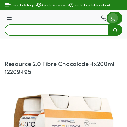
Ga naar de inhoud
Veilige betalingen
Apothekersadvies
Snelle beschikbaarheid
Menu
Zoek
Product, merk, categorie...
Resource 2.0 Fibre Chocolade 4x200ml
12209495