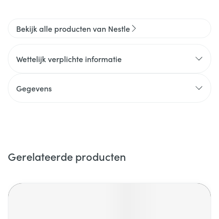
Bekijk alle producten van Nestle
Wettelijk verplichte informatie
Gegevens
Gerelateerde producten
Navigeren door de elementen van de carrousel is mogelijk m
Druk om carrousel over te slaan
Druk op om naar carrouselnavigatie te gaan