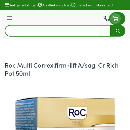
Ga naar de inhoud
Veilige betalingen
Apothekersadvies
Snelle beschikbaarheid
Menu
Zoek
Product, merk, categorie...
Roc Multi Correx.firm+lift A/sag. Cr Rich
Pot 50ml