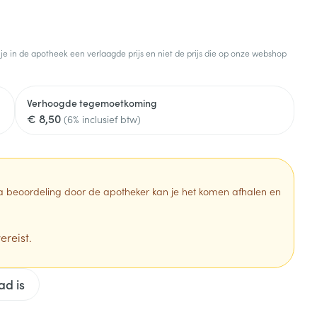
Botten, spieren en
Toon meer
gewrichten
armtetherapie
ogels
Fytotherapie
Wondzorg
Toon meer
 je in de apotheek een verlaagde prijs en niet de prijs die op onze webshop
Diagnosetesten en
stress
Vlooien en teken
meetapparatuur
Oren
Mond en keel
Verhoogde tegemoetkoming
€ 8,50
Alcoholtest
(6% inclusief btw)
g
Oordopjes
Zuigtabletten
herapie -
Mond, muil of snavel
Bloeddrukmeter
ls
en -druppels
Oorreiniging
Spray - oplossing
Cholesteroltest
zen
Oordruppels
Hartslagmeter
 Na beoordeling door de apotheker kan je het komen afhalen en
ulpmiddelen
Toon meer
ereist.
Zonnebescherming
Ergonomie
ad is
ning en -
Aambeien
che
s
Aftersun
Ademhaling en zuurstof