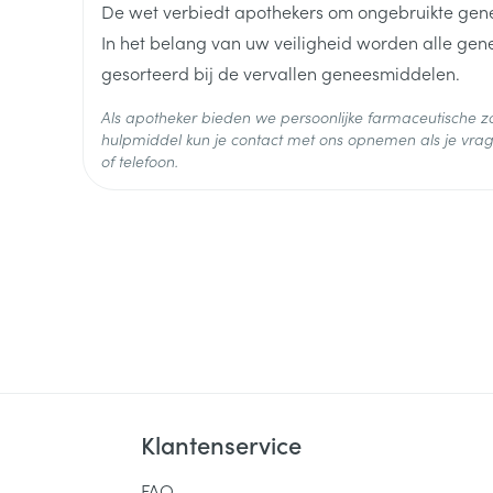
De wet verbiedt apothekers om ongebruikte gen
In het belang van uw veiligheid worden alle ge
Hoeveelheid
28
gesorteerd bij de vervallen geneesmiddelen.
Verpakking
Als apotheker bieden we persoonlijke farmaceutische
Actieve
hulpmiddel kun je contact met ons opnemen als je vrag
sertindol
Ingrediënten
of telefoon.
Behoud
Kamertemperatuur (15°C -
Klantenservice
FAQ