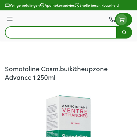
Ga naar de inhoud
Veilige betalingen
Apothekersadvies
Snelle beschikbaarheid
Menu
Zoek
Product, merk, categorie...
Somatoline Cosm.buik&heupzone
Advance 1 250ml