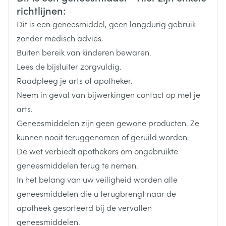
Duits
Frans
Frans
Merken
Menarini
activiteit in te nemen.
richtlijnen:
Vruchtbaarheid
Als het geneesmiddel wordt ingenomen met
Dit is een geneesmiddel, geen langdurig gebruik
Breedte
50 mm
voedsel, kan het langer duren voordat het werkt dan
zonder medisch advies.
wanneer het middel in nuchtere toestand wordt
Buiten bereik van kinderen bewaren.
Lengte
85 mm
ingenome
Lees de bijsluiter zorgvuldig.
Seksuele stimulatie is nodig om een reactie op de
Raadpleeg je arts of apotheker.
Diepte
25 mm
behandeling te krijgen
Neem in geval van bijwerkingen contact op met je
arts.
Hoeveelheid
4
Geneesmiddelen zijn geen gewone producten. Ze
Verpakking
kunnen nooit teruggenomen of geruild worden.
De wet verbiedt apothekers om ongebruikte
Actieve
avanafil
Ingrediënten
geneesmiddelen terug te nemen.
In het belang van uw veiligheid worden alle
Behoud
Kamertemperatuur (15°C - 25°C)
geneesmiddelen die u terugbrengt naar de
apotheek gesorteerd bij de vervallen
geneesmiddelen.