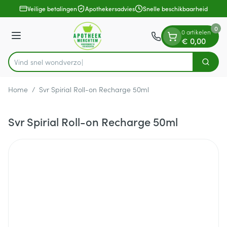
Dia 1 van 1
Ga naar de inhoud
Veilige betalingen
Apothekersadvies
Snelle beschikbaarheid
0
0 artikelen
Menu
€ 0,00
Vind snel
Zoek
Product, merk, categorie...
Home
/
Svr Spirial Roll-on Recharge 50ml
Svr Spirial Roll-on Recharge 50ml