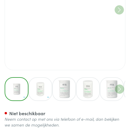
View larger image
View larger image
View larger image
View larger image
View lar
Svr Spirial Roll-on Recharge 
Niet beschikbaar
Neem contact op met ons via telefoon of e-mail, dan bekijken
we samen de mogelijkheden.