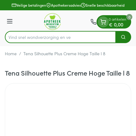
Dia 1 van 1
Ga naar de inhoud
Veilige betalingen
Apothekersadvies
Snelle beschikbaarheid
0
0 artikelen
Menu
€ 0,00
Vind snel wondverzorgi
Zoek
Product, merk, categorie...
Home
/
Tena Silhouette Plus Creme Hoge Taille l 8
Tena Silhouette Plus Creme Hoge Taille l 8