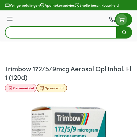
Ga naar de inhoud
Veilige betalingen
Apothekersadvies
Snelle beschikbaarheid
Menu
Zoek
Product, merk, categorie...
Trimbow 172/5/9mcg Aerosol Opl Inhal. Fl
1 (120d)
Geneesmiddel
Op voorschrift