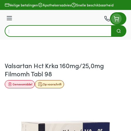
Ga naar de inhoud
Veilige betalingen
Apothekersadvies
Snelle beschikbaarheid
Menu
Zoek
Product, merk, categorie...
Valsartan Hct Krka 160mg/25,0mg
Filmomh Tabl 98
Geneesmiddel
Op voorschrift