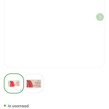
View larger image
View larger image
Velbienne 1mg/2mg Filmomh T
In voorraad