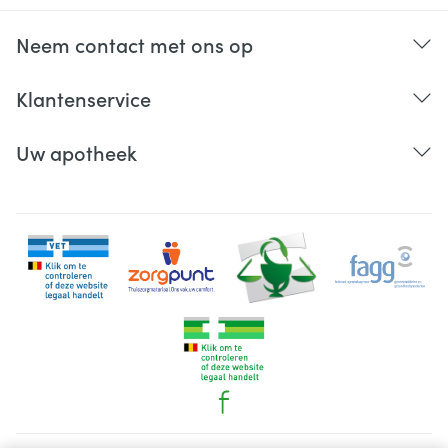
Neem contact met ons op
Klantenservice
Uw apotheek
verkleuring van de huid, vooral van het gezicht of de
nek, "zwangerschapsvlekken" (chloasma) genoemd;
pijnlijke, rode huidknobbels (erythema nodosum);
huiduitslag met schietschijfvormige roodheid of
zweertjes (erythema multiforme).