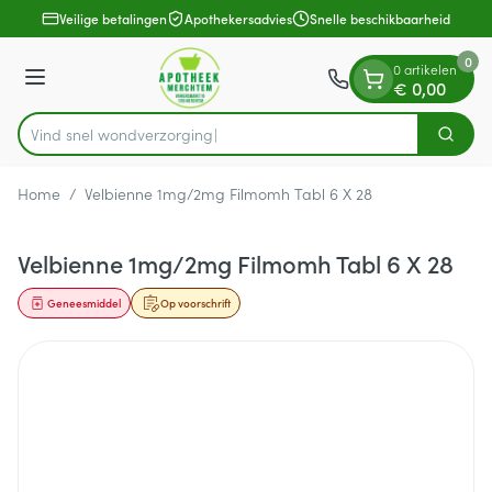
Dia 1 van 1
Ga naar de inhoud
Veilige betalingen
Apothekersadvies
Snelle beschikbaarheid
0
0 artikelen
Menu
€ 0,00
Vind snel wond
Zoek
Product, merk, categorie...
Home
/
Velbienne 1mg/2mg Filmomh Tabl 6 X 28
Velbienne 1mg/2mg Filmomh Tabl 6 X 28
Geneesmiddel
Op voorschrift