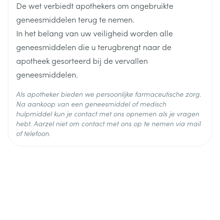
bénéfice/risque global n'est pas suffisamment clair,
De wet verbiedt apothekers om ongebruikte
Behoud
Kamertemperatuur (15°C - 25°C)
et qu'il existe d'autres traitements à cette fin.
geneesmiddelen terug te nemen.
A l'heure actuelle, il n'est pas établi que l'efficacité
In het belang van uw veiligheid worden alle
et les effets indésirables des estrogènes administrés
geneesmiddelen die u terugbrengt naar de
par voie transdermique ou en implant diffèrent de
apotheek gesorteerd bij de vervallen
ceux observés avec d'autres voies d'administration.
geneesmiddelen.
Als apotheker bieden we persoonlijke farmaceutische zorg.
Na aankoop van een geneesmiddel of medisch
hulpmiddel kun je contact met ons opnemen als je vragen
hebt. Aarzel niet om contact met ons op te nemen via mail
of telefoon.