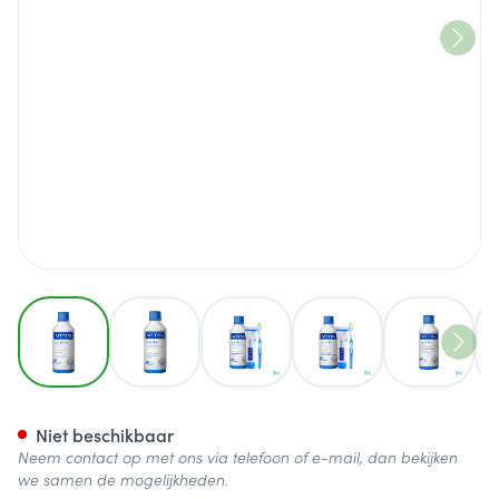
View larger image
View larger image
View larger image
View larger image
View lar
Vitis Sensitive Mondspoelmid
Niet beschikbaar
Neem contact op met ons via telefoon of e-mail, dan bekijken
we samen de mogelijkheden.