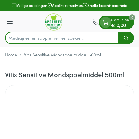
Dia 1 van 1
Ga naar de inhoud
Veilige betalingen
Apothekersadvies
Snelle beschikbaarheid
0
0 artikelen
Menu
€ 0,00
Medicijnen en supplementen zoeken...
Zoek
Product, merk, categorie...
Home
/
Vitis Sensitive Mondspoelmiddel 500ml
Vitis Sensitive Mondspoelmiddel 500ml