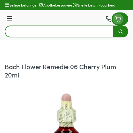
Ga naar de inhoud
Veilige betalingen
Apothekersadvies
Snelle beschikbaarheid
Menu
Zoek
Product, merk, categorie...
Bach Flower Remedie 06 Cherry Plum
20ml