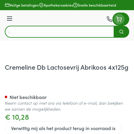
Ga naar de inhoud
Veilige betalingen
Apothekersadvies
Snelle beschikbaarheid
Menu
Zoek
Product, merk, categorie...
Cremeline Db Lactosevrij Abrikoos 4x125g
Cremeline Db Lactosevrij Abr
Niet beschikbaar
Neem contact op met ons via telefoon of e-mail, dan bekijken
we samen de mogelijkheden.
€ 10,28
Verwittig mij als het product terug in voorraad is