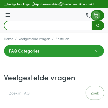
Ga naar de inhoud
Veilige betalingen
Apothekersadvies
Snelle beschikbaarheid
Menu
Zoek
Product, merk, categorie...
Home
/
Veelgestelde vragen
/
Bestellen
FAQ Categories
Veelgestelde vragen
Zoek
Zoek